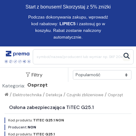
Start z bonusem! Skorzystaj z 5% zniżki
Podczas dokonywania zakupu, wprowadź
kod rabatowy:
LIPIEC5
i zastosuj go w
koszyku. Rabat zostanie naliczony
automatycznie.
Filtry
Osprzęt
Kategoria:
/
/
/
/
Elektrotechnika
Detekcja
Czujniki zbliżeniowe
Osprzęt
Osłona zabezpieczająca TiTEC G25.1
Kod produktu:
TITEC G25.1 NON
Producent:
NON
Kod produktu:
TITEC G25.1