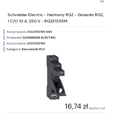
szt.
Schneider Electric - Harmony RGZ - Gniazdo RGZ,
1 C/O 10 A, 250 V - RGZE1S35M
Kod produktu:
RGZE1S35M SND
Producent:
SCHNEIDER ELECTRIC
Kod produktu:
RGZE1S35M
Kategoria:
Sterowniki PLC
16,74 zł
brutto / szt.