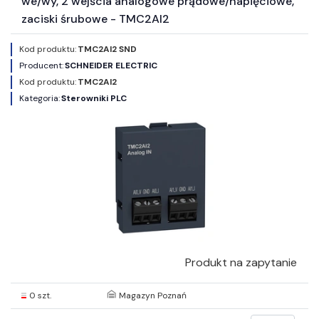
we/wy, 2 wejścia analogowe prądowe/napięciowe,
zaciski śrubowe - TMC2AI2
Kod produktu:
TMC2AI2 SND
Producent:
SCHNEIDER ELECTRIC
Kod produktu:
TMC2AI2
Kategoria:
Sterowniki PLC
Produkt na zapytanie
0 szt.
Magazyn Poznań