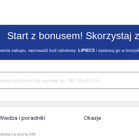
Start z bonusem! Skorzystaj z
ania zakupu, wprowadź kod rabatowy:
LIPIEC5
i zastosuj go w koszy
Wiedza i poradniki
Okazje
łowa na szynę DIN