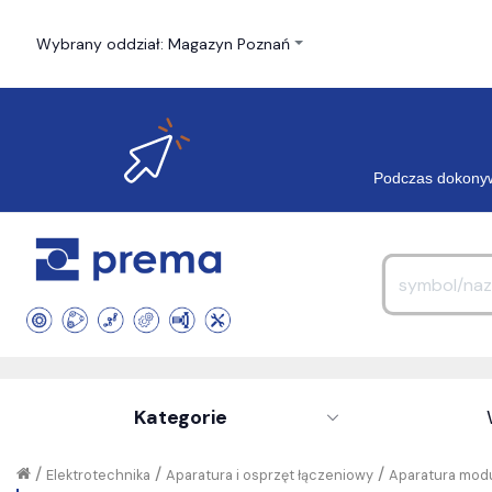
Wybrany oddział: Magazyn Poznań
Podczas dokonyw
Kategorie
/
/
/
Elektrotechnika
Aparatura i osprzęt łączeniowy
Aparatura modu